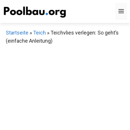
Zum
M
Inhalt
springen
Startseite
»
Teich
»
Teichvlies verlegen: So geht’s
(einfache Anleitung)