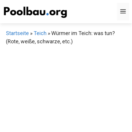
Zum
M
Inhalt
springen
Startseite
»
Teich
»
Würmer im Teich: was tun?
(Rote, weiße, schwarze, etc.)