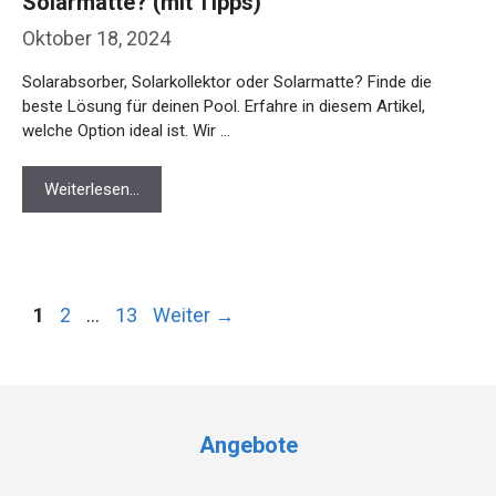
Solarmatte? (mit Tipps)
Oktober 18, 2024
Solarabsorber, Solarkollektor oder Solarmatte? Finde die
beste Lösung für deinen Pool. Erfahre in diesem Artikel,
welche Option ideal ist. Wir …
Weiterlesen…
Seite
Seite
Seite
1
2
…
13
Weiter
→
Angebote