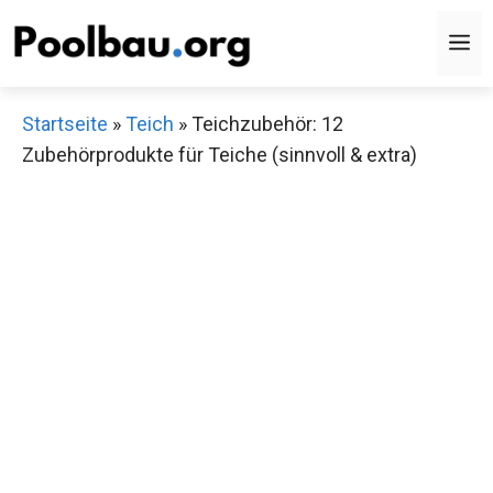
Zum
M
Inhalt
springen
Startseite
»
Teich
»
Teichzubehör: 12
Zubehörprodukte für Teiche (sinnvoll & extra)