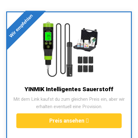
Wir empfehlen
YINMIK Intelligentes Sauerstoff
Mit dem Link kaufst du zum gleichen Preis ein, aber wir
erhalten eventuell eine Provision.
Preis ansehen