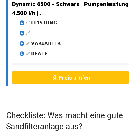
Dynamic 6500 - Schwarz | Pumpenleistung
4.500 l/h |...
✅ 𝗟𝗘𝗜𝗦𝗧𝗨𝗡𝗚...
✅...
✅ 𝗩𝗔𝗥𝗜𝗔𝗕𝗟𝗘𝗥...
✅ 𝗥𝗘𝗔𝗟𝗘...
Preis prüfen
Checkliste: Was macht eine gute
Sandfilteranlage aus?