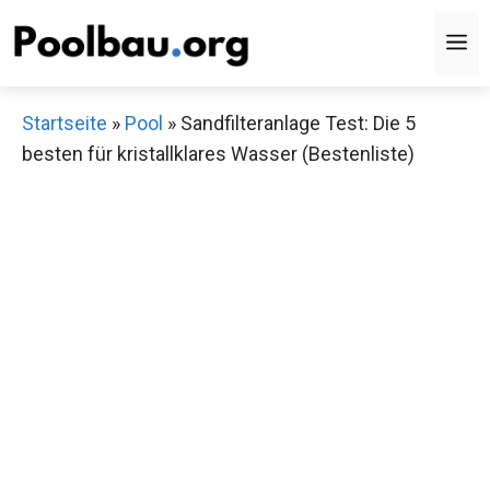
Zum
M
Inhalt
springen
Startseite
»
Pool
»
Sandfilteranlage Test: Die 5
besten für kristallklares Wasser (Bestenliste)