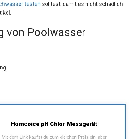
chwasser testen
solltest, damit es nicht schädlich
ikel.
g von Poolwasser
ng.
Homcoice pH Chlor Messgerät
Mit dem Link kaufst du zum gleichen Preis ein, aber