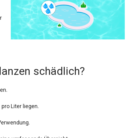
r
flanzen schädlich?
en.
pro Liter liegen.
 Verwendung.