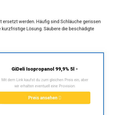
 ersetzt werden. Häufig sind Schläuche gerissen
e kurzfristige Lösung. Säubere die beschädigte
GiDeli Isopropanol 99,9% 5l -
Mit dem Link kaufst du zum gleichen Preis ein, aber
wir erhalten eventuell eine Provision.
Preis ansehen