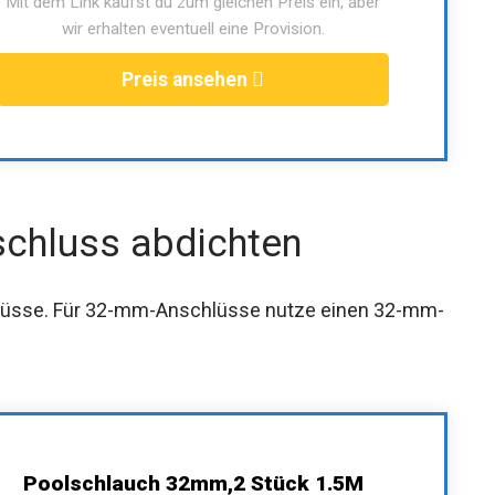
Mit dem Link kaufst du zum gleichen Preis ein, aber
wir erhalten eventuell eine Provision.
Preis ansehen
chluss abdichten
hlüsse. Für 32-mm-Anschlüsse nutze einen 32-mm-
Poolschlauch 32mm,2 Stück 1.5M