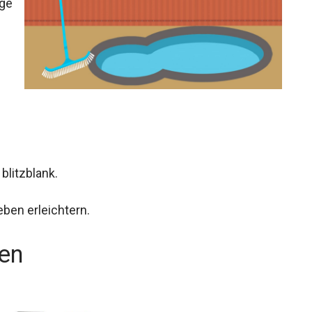
ige
blitzblank.
eben erleichtern.
ten