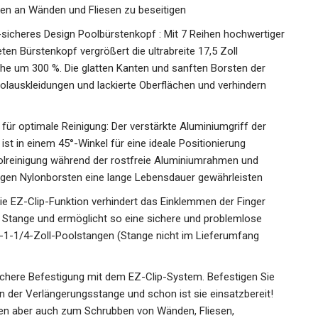
en an Wänden und Fliesen zu beseitigen
sicheres Design Poolbürstenkopf : Mit 7 Reihen hochwertiger
n Bürstenkopf vergrößert die ultrabreite 17,5 Zoll
che um 300 %. Die glatten Kanten und sanften Borsten der
lauskleidungen und lackierte Oberflächen und verhindern
 für optimale Reinigung: Der verstärkte Aluminiumgriff der
t in einem 45°-Winkel für eine ideale Positionierung
Poolreinigung während der rostfreie Aluminiumrahmen und
higen Nylonborsten eine lange Lebensdauer gewährleisten
Die EZ-Clip-Funktion verhindert das Einklemmen der Finger
 Stange und ermöglicht so eine sichere und problemlose
1-1/4-Zoll-Poolstangen (Stange nicht im Lieferumfang
 sichere Befestigung mit dem EZ-Clip-System. Befestigen Sie
n der Verlängerungsstange und schon ist sie einsatzbereit!
sen aber auch zum Schrubben von Wänden, Fliesen,