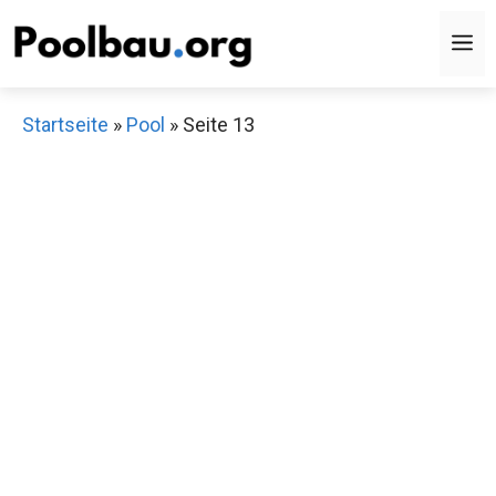
Zum
M
Inhalt
springen
Startseite
»
Pool
»
Seite 13