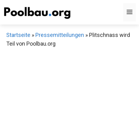
Zum
M
Inhalt
springen
Startseite
»
Pressemitteilungen
»
Plitschnass wird
Teil von Poolbau.org