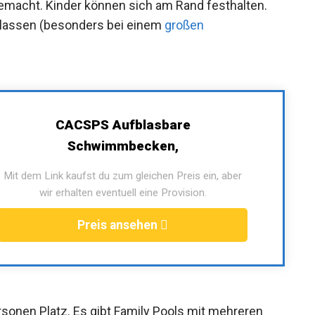
gemacht. Kinder können sich am Rand festhalten.
lassen (besonders bei einem
großen
CACSPS Aufblasbare
Schwimmbecken,
Mit dem Link kaufst du zum gleichen Preis ein, aber
wir erhalten eventuell eine Provision.
Preis ansehen
rsonen Platz. Es gibt Family Pools mit mehreren