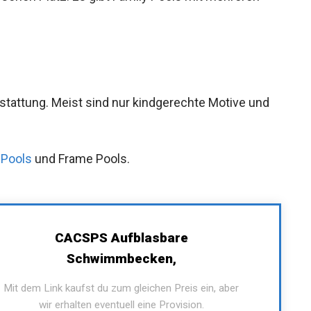
tattung. Meist sind nur kindgerechte Motive und
 Pools
und Frame Pools.
CACSPS Aufblasbare
Schwimmbecken,
Mit dem Link kaufst du zum gleichen Preis ein, aber
wir erhalten eventuell eine Provision.