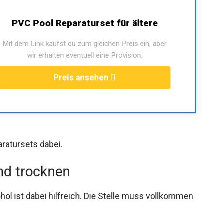
PVC Pool Reparaturset für ältere
Mit dem Link kaufst du zum gleichen Preis ein, aber
wir erhalten eventuell eine Provision.
Preis ansehen
ratursets dabei.
und trocknen
l ist dabei hilfreich. Die Stelle muss vollkommen