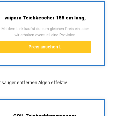
wiipara Teichkescher 155 cm lang,
Mit dem Link kaufst du zum gleichen Preis ein, aber
wir erhalten eventuell eine Provision.
Preis ansehen
sauger entfernen Algen effektiv.
COIL Teichschlammsauger,