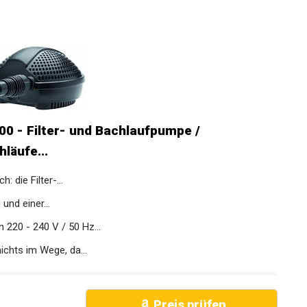
 - Filter- und Bachlaufpumpe /
läufe...
: die Filter-...
und einer...
220 - 240 V / 50 Hz...
chts im Wege, da...
Preis prüfen