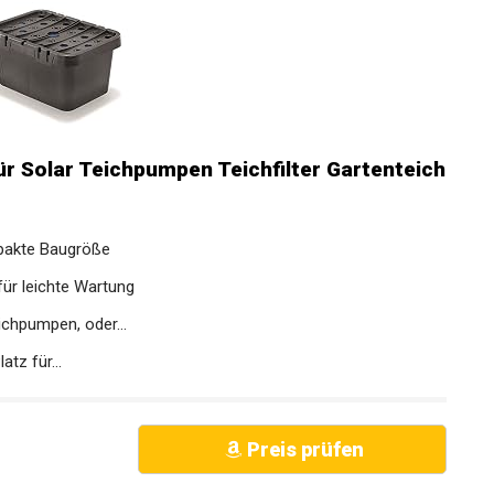
ür Solar Teichpumpen Teichfilter Gartenteich
mpakte Baugröße
ür leichte Wartung
ichpumpen, oder...
tz für...
Preis prüfen