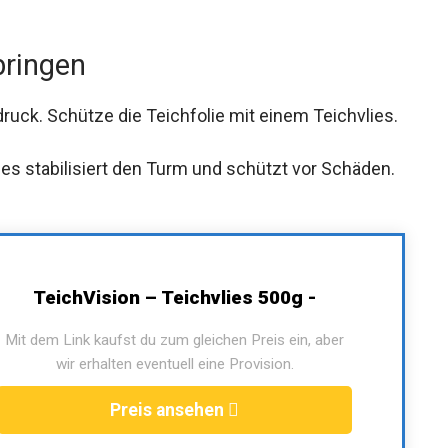
bringen
uck. Schütze die Teichfolie mit einem Teichvlies.
es stabilisiert den Turm und schützt vor Schäden.
TeichVision – Teichvlies 500g -
Mit dem Link kaufst du zum gleichen Preis ein, aber
wir erhalten eventuell eine Provision.
Preis ansehen