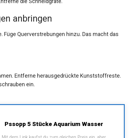
Entferne die Schneidgrate.
gen anbringen
he. Füge Querverstrebungen hinzu. Das macht das
n
ammen. Entferne herausgedrückte Kunststoffreste.
schrauben ein.
Pssopp 5 Stücke Aquarium Wasser
Mit dem Link kaufst du zum gleichen Preis ein, aber